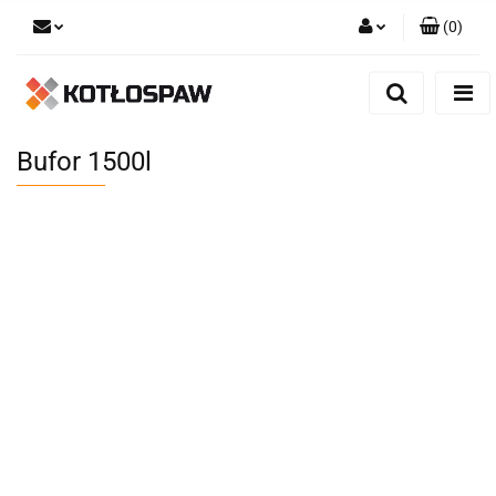
(
0
)
Zaloguj się
Zarejestruj się
Dodaj zgłoszenie
Bufor 1500l