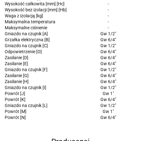
Wysokość całkowita [mm] [Hc]
-
Wysokość bez izolacji [mm] [Hb]
-
Waga z izolacją [kg]
-
Maksymalna temperatura
-
Maksymalne ciśnienie
-
Gniazdo na czujnik [A]
Gw 1/2"
Grzałka elektryczna [B]
Gw 6/4"
Gniazdo na czujnik [C]
Gw 1/2"
Odpowietrzenie [O]
Gw 6/4"
Zasilanie [D]
Gw 6/4"
Zasilanie [E]
Gw 6/4"
Gniazdo na czujnik [F]
Gw 1/2"
Zasilanie [G]
Gw 6/4"
Zasilanie [H]
Gw 6/4"
Gniazdo na czujnik [I]
Gw 1/2"
Powrót [J]
Gw 1"
Powrót [K]
Gw 6/4"
Gniazdo na czujnik [L]
Gw 1/2"
Powrót [M]
Gw 1"
Powrót [N]
Gw 6/4"