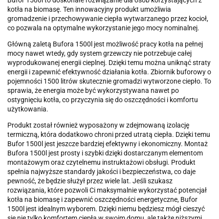
Bufor 1500l to doskonałe rozwiązanie dla osób korzystających z
kotła na biomasę. Ten innowacyjny produkt umożliwia
gromadzenie i przechowywanie ciepła wytwarzanego przez kocioł,
co pozwala na optymalne wykorzystanie jego mocy nominalnej.
Główną zaletą Bufora 1500l jest możliwość pracy kotła na pełnej
mocy nawet wtedy, gdy system grzewczy nie potrzebuje całej
wyprodukowanej energii cieplnej. Dzięki temu można uniknąć straty
energii i zapewnić efektywność działania kotła. Zbiornik buforowy o
pojemności 1500 litrów skutecznie gromadzi wytworzone ciepło. To
sprawia, że energia może być wykorzystywana nawet po
ostygnięciu kotła, co przyczynia się do oszczędności i komfortu
użytkowania.
Produkt został również wyposażony w zdejmowaną izolację
termiczną, która dodatkowo chroni przed utratą ciepła. Dzięki temu
Bufor 1500l jest jeszcze bardziej efektywny i ekonomiczny. Montaż
Bufora 1500l jest prosty i szybki dzięki dostarczanym elementom
montażowym oraz czytelnemu instruktażowi obsługi. Produkt
spełnia najwyższe standardy jakości i bezpieczeństwa, co daje
pewność, że będzie służył przez wiele lat. Jeśli szukasz
rozwiązania, które pozwoli Ci maksymalnie wykorzystać potencjał
kotła na biomasę i zapewnić oszczędności energetyczne, Bufor
1500l jest idealnym wyborem. Dzięki niemu będziesz mógł cieszyć
się nie tylko komfortem ciepła w swoim domu, ale także niższymi