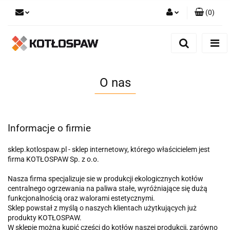
(
0
)
Zaloguj się
Zarejestruj się
Dodaj zgłoszenie
O nas
Informacje o firmie
sklep.kotlospaw.pl - sklep internetowy, którego właścicielem jest
firma KOTŁOSPAW Sp. z o.o.
Nasza firma specjalizuje sie w produkcji ekologicznych kotłów
centralnego ogrzewania na paliwa stałe, wyróżniające się dużą
funkcjonalnością oraz walorami estetycznymi.
Sklep powstał z myślą o naszych klientach użytkujących już
produkty KOTŁOSPAW.
W sklepie można kupić części do kotłów naszej produkcji, zarówno