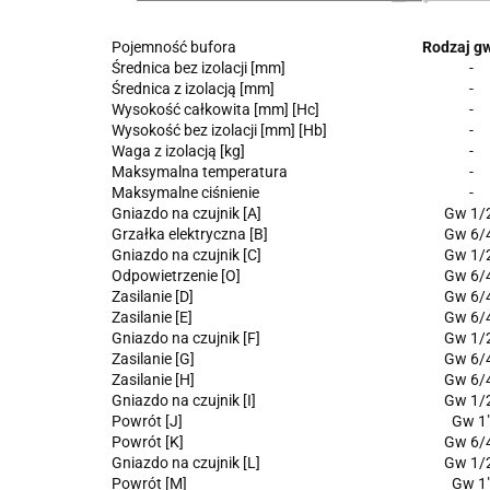
Pojemność bufora
Rodzaj gw
Średnica bez izolacji [mm]
-
Średnica z izolacją [mm]
-
Wysokość całkowita [mm] [Hc]
-
Wysokość bez izolacji [mm] [Hb]
-
Waga z izolacją [kg]
-
Maksymalna temperatura
-
Maksymalne ciśnienie
-
Gniazdo na czujnik [A]
Gw 1/
Grzałka elektryczna [B]
Gw 6/
Gniazdo na czujnik [C]
Gw 1/
Odpowietrzenie [O]
Gw 6/
Zasilanie [D]
Gw 6/
Zasilanie [E]
Gw 6/
Gniazdo na czujnik [F]
Gw 1/
Zasilanie [G]
Gw 6/
Zasilanie [H]
Gw 6/
Gniazdo na czujnik [I]
Gw 1/
Powrót [J]
Gw 1
Powrót [K]
Gw 6/
Gniazdo na czujnik [L]
Gw 1/
Powrót [M]
Gw 1