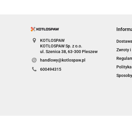
Inform
KOTŁOSPAW
Dostaw
KOTŁOSPAW Sp. z o.o.
Zwroty i
ul. Szenica 38, 63-300 Pleszew
Regula
handlowy@kotlospaw.pl
Polityka
600494315
Sposoby