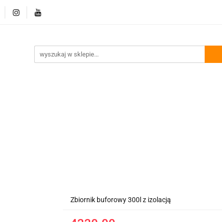
Dostawa i płatność
Regulamin
Promocje
Kon
amin
Promocje
Kontakt
Zbiornik buforowy 300l z izolacją