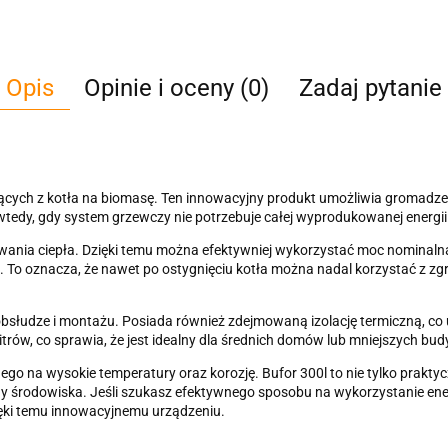
Opis
Opinie i oceny (0)
Zadaj pytanie
ających z kotła na biomasę. Ten innowacyjny produkt umożliwia gromadz
wtedy, gdy system grzewczy nie potrzebuje całej wyprodukowanej energii 
owania ciepła. Dzięki temu można efektywniej wykorzystać moc nominaln
o oznacza, że nawet po ostygnięciu kotła można nadal korzystać z zgr
 obsłudze i montażu. Posiada również zdejmowaną izolację termiczną, c
trów, co sprawia, że jest idealny dla średnich domów lub mniejszych b
go na wysokie temperatury oraz korozję. Bufor 300l to nie tylko praktyc
y środowiska. Jeśli szukasz efektywnego sposobu na wykorzystanie ener
ęki temu innowacyjnemu urządzeniu.