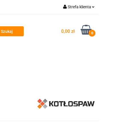
Strefa klienta
takt
Zaloguj się
Zarejestruj się
0,00 zł
0
Dodaj zgłoszenie