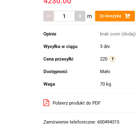
4230.00
m
Do koszyka
Opinie
brak ocen
(dodaj)
Wysyłka w ciągu
3 dni
Cena przesyłki
220
Dostępność
Mało
Waga
70 kg
Pobierz produkt do PDF
Zamówienie telefoniczne: 600494315