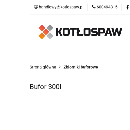
handlowy@kotlospaw.pl
600494315
Kategorie
Kategorie
Dostawa i płatność
Regul
Strona główna
Zbiorniki buforowe
Bufor 300l