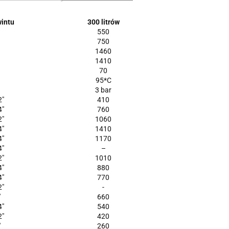
intu
300 litrów
550
750
1460
1410
70
95*C
3 bar
2"
410
4"
760
2"
1060
4"
1410
4"
1170
4"
–
2"
1010
4"
880
4"
770
2"
-
"
660
4"
540
2"
420
"
260