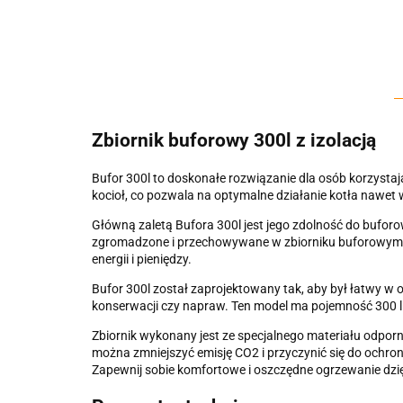
Zbiornik buforowy 300l z izolacją
Bufor 300l to doskonałe rozwiązanie dla osób korzyst
kocioł, co pozwala na optymalne działanie kotła nawet 
Główną zaletą Bufora 300l jest jego zdolność do bufor
zgromadzone i przechowywane w zbiorniku buforowym. T
energii i pieniędzy.
Bufor 300l został zaprojektowany tak, aby był łatwy w
konserwacji czy napraw. Ten model ma pojemność 300 li
Zbiornik wykonany jest ze specjalnego materiału odporne
można zmniejszyć emisję CO2 i przyczynić się do ochron
Zapewnij sobie komfortowe i oszczędne ogrzewanie dzi