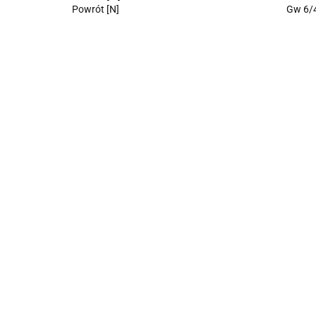
Powrót [N]
Gw 6/