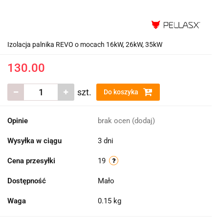
Izolacja palnika REVO o mocach 16kW, 26kW, 35kW
130.00
szt.
Do koszyka
Opinie
brak ocen
(dodaj)
Wysyłka w ciągu
3 dni
Cena przesyłki
19
Dostępność
Mało
Waga
0.15 kg