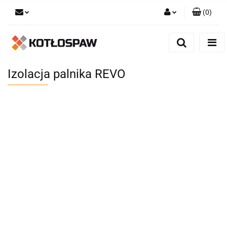
(
0
)
Zaloguj się
Zarejestruj się
Dodaj zgłoszenie
Izolacja palnika REVO