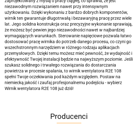
zaprojektowany z myślą o pracy ciągłej, co sprawia, że jest
niezawodnym rozwiązaniem nawet przy intensywnym
użytkowaniu. Dzięki wykonaniu z bardzo dobrych komponentów,
wirnik ten gwarantuje długotrwałą i bezawaryjną pracę przez wiele
lat. Jego solidna konstrukcja oraz precyzyjne wykonanie sprawiają,
że możesz być pewien jego niezawodności nawet w najbardziej
wymagających warunkach. Sterowanie napięciowe pozwala łatwo
dostosować pracę wirnika do potrzeb danego procesu, co czyni go
wszechstronnym narzędziem w różnego rodzaju aplikacjach
przemysłowych. Dzięki temu możesz mieć pewność, że wydajność i
efektywność Twojej instalacji będzie na najwyższym poziomie. Jeśli
szukasz solidnego i trwałego rozwiązania do dostarczania
powietrza w procesie spalania, to wirnik wentylatora R2E 108
spełni Twoje oczekiwania pod każdym względem. Postaw na
niemiecką jakość i zaufaj profesjonalnemu podejściu - wybierz
Wirnik wentylatora R2E 108 już dziś!
Producenci