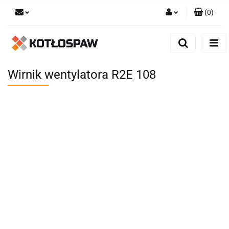
(
0
)
Zaloguj się
Zarejestruj się
Dodaj zgłoszenie
Wirnik wentylatora R2E 108