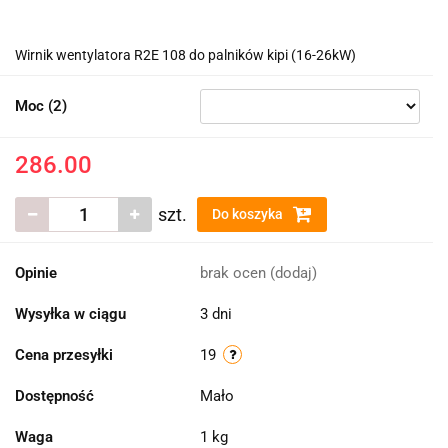
Wirnik wentylatora R2E 108 do palników kipi (16-26kW)
Moc (2)
286.00
szt.
Do koszyka
Opinie
brak ocen
(dodaj)
Wysyłka w ciągu
3 dni
Cena przesyłki
19
Dostępność
Mało
Waga
1 kg