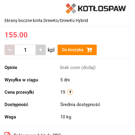
Ekrany boczne kotła DrewKo/DrewKo Hybrid
155.00
kpl
Do koszyka
Opinie
brak ocen
(dodaj)
Wysyłka w ciągu
5 dni
Cena przesyłki
19
Dostępność
Średnia dostępność
Waga
10 kg