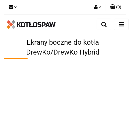
(
0
)
Zaloguj się
Zarejestruj się
Dodaj zgłoszenie
Ekrany boczne do kotła
DrewKo/DrewKo Hybrid