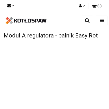
(
0
)
Zaloguj się
Zarejestruj się
Dodaj zgłoszenie
Moduł A regulatora - palnik Easy Rot