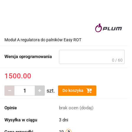
Moduł A regulatora do palników Easy ROT
Wersja oprogramowania
0 / 60
1500.00
szt.
Do koszyka
Opinie
brak ocen
(dodaj)
Wysyłka w ciągu
3 dni
Cena przesyłki
19