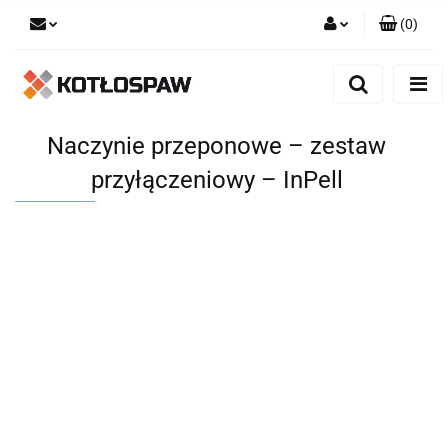
(
0
)
Zaloguj się
Zarejestruj się
Dodaj zgłoszenie
Naczynie przeponowe – zestaw
przyłączeniowy – InPell