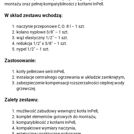
montażu oraz pełnej kompatybilności z kotłami InPell.
W skład zestawu wchodzą:
naczynie przeponowe C.O. 8 l – 1 szt.
kolano nyplowe 3/8" – 1 szt.
wąż elastyczny 1/2" – 1 szt.
redukcja 1/2" x 3/8" – 1 szt.
nypel 1/2" – 1 szt.
Zastosowanie:
kotły pelletowe serii InPell,
instalacje centralnego ogrzewania w układzie zamkniętym,
zabezpieczenie kompensacji rozszerzalności cieplnej wody
grzewczej.
Zalety zestawu:
możliwość zabudowy wewnątrz kotła InPell,
komplet elementów gotowych do montażu,
kompatybilność z kotłami InPell,
kompaktowe wymiary naczynia,
estetyczne i praktyczne wykonanie,