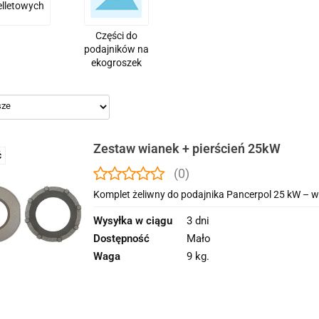
elletowych
Części do
podajników na
ekogroszek
Zestaw wianek + pierścień 25kW
Ć
(0)
Komplet żeliwny do podajnika Pancerpol 25 kW – wia
Wysyłka w ciągu
3 dni
Dostępność
Mało
Waga
9 kg.