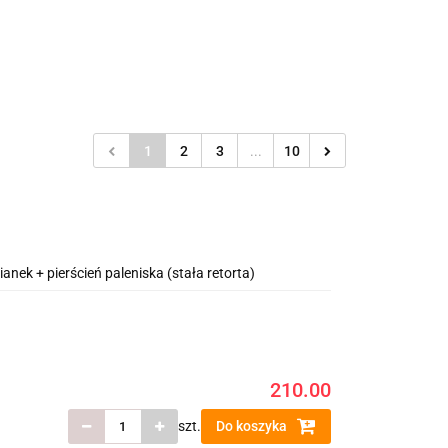
1
2
3
...
10
nek + pierścień paleniska (stała retorta)
210.00
szt.
Do koszyka