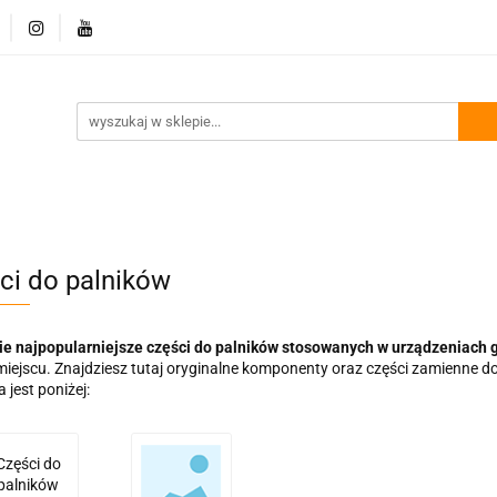
Dostawa i płatność
Regulamin
Promocje
Kon
amin
Promocje
Kontakt
ci do palników
ie najpopularniejsze części do palników stosowanych w urządzeniach 
iejscu. Znajdziesz tutaj oryginalne komponenty oraz części zamienne do
 jest poniżej:
Części do
palników