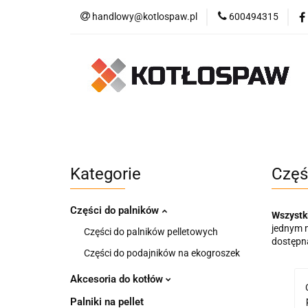
handlowy@kotlospaw.pl
600494315
Kategorie
Kategorie
Dostawa i płatność
Regul
Kategorie
Częś
Części do palników
Wszystk
jednym m
Części do palników pelletowych
dostępna
Części do podajników na ekogroszek
Akcesoria do kotłów
Palniki na pellet