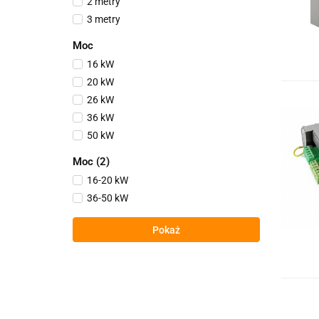
2 metry
3 metry
Moc
16 kW
20 kW
26 kW
36 kW
50 kW
Moc (2)
16-20 kW
36-50 kW
Pokaż