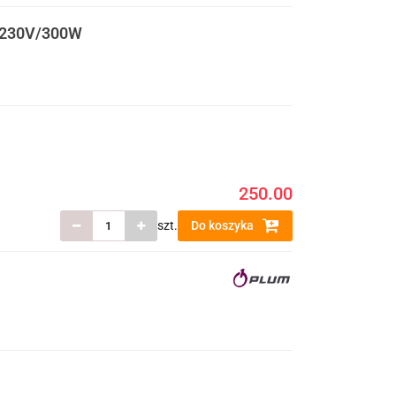
0 230V/300W
250.00
szt.
Do koszyka