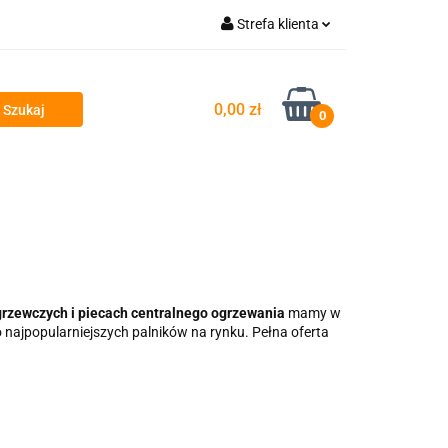
Strefa klienta
takt
Zaloguj się
Zarejestruj się
0,00 zł
0
Dodaj zgłoszenie
grzewczych i piecach centralnego ogrzewania
mamy w
 najpopularniejszych palników na rynku. Pełna oferta